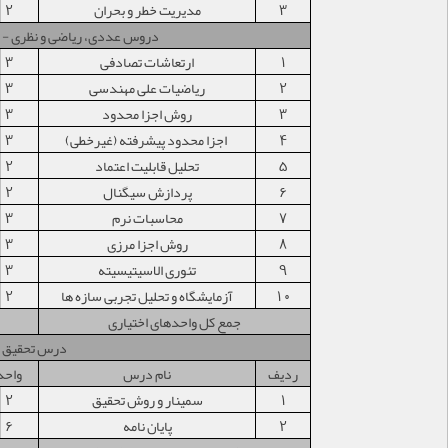
3
مدیریت خطر و بحران
2
دروس عددی، ریاضی و نظری - 
1
ارتعاشات تصادفی
3
2
ریاضیات علی مهندسی
3
3
روش اجزا محدود
3
4
اجزا محدود پیشرفته (غیرخطی)
3
5
تحلیل قابلیت اعتماد
2
6
پردازش سیگنال
2
7
محاسبات نرم
3
8
روش اجزا مرزی
3
9
تئوری الاسیتیسیته
3
10
آزمایشگاه و تحلیل تجربی سازه ها
2
جمع کل واحدهای اختیاری
درس تحقیق 
ردیف
نام درس
واحد
1
سمینار و روش تحقیق
2
2
پایان نامه
6