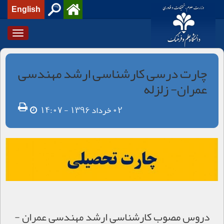
English
Toggle
igation
چارت درسی کارشناسی ارشد مهندسی
عمران- زلزله
02 خرداد 1396 - 14:07
دروس مصوب كارشناسي ارشد مهندسی عمران -