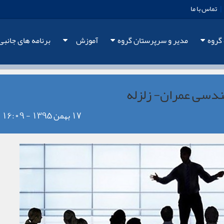
|
تماس با ما
 گروه
مدیر و سرپرستان گروه
آموزش
برنامه های جانبی
سی عمران- زلزله
17 بهمن 1395 - 16:09