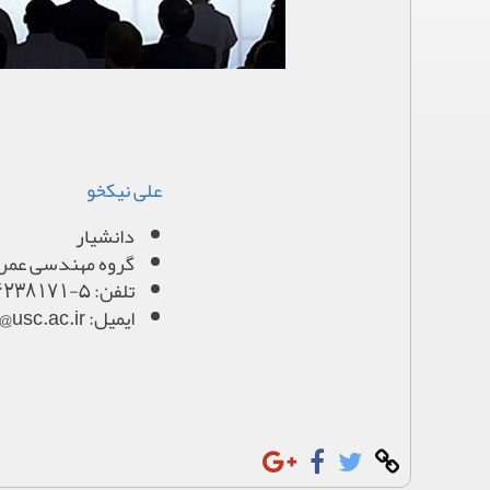
علی نیکخو
دانشیار
گروه مهندسی عمر
تلفن: 5-44238171 داخلی 503
ایمیل: nikkhooi@usc.ac.ir